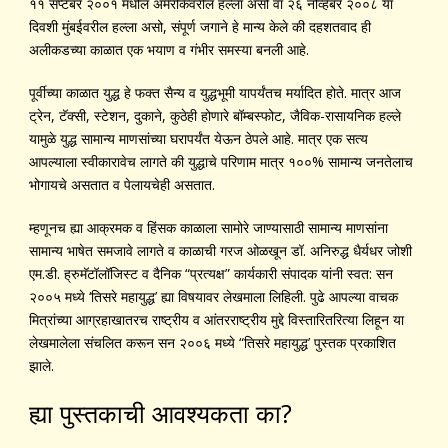
११ सप्टेंबर २००१ मधील अमेरीकेवरील हल्ला असो वा २६ नोव्हेंबर २००८ या
दिवशी मुंबईवरील हल्ला असो, संपूर्ण जगाने हे मान्य केले की दहशतवाद ही
अलीकडच्या काळात एक भयाण व गंभीर समस्या बनली आहे.
पूर्वीच्या काळात युद्ध हे फक्त सैन्य व युद्धभूमी यापर्यंतच मर्यादित होते. मात्र आज
ट्रेन, टॅक्सी, स्टेशन, दुकाने, कुठेही होणारे बॉम्बस्फोट, जैविक-रासायनिक हल्ले
यामुळे युद्ध सामान्य माणसांच्या घरापर्यंत येऊन ठेपले आहे. मात्र एक सत्य
आपल्याला स्वीकारावेच लागते की युद्धाचे परिणाम मात्र १००% सामान्य जनतेलाच
भोगायचे असतात व पेलायचेही असतात.
म्हणूनच ह्या आक्रमक व हिंसक काळाला सामोरे जाण्यासाठी सामान्य माणसांना
सामान्य भाषेत समजावे लागते व काळाची गरज ओळखून डॉ. अनिरुद्ध धैर्यधर जोशी
एम.डी. ह्रुमॅटॉलॉजिस्ट व दैनिक “प्रत्यक्ष” कार्यकारी संपादक यांनी स्वत: सन
२००५ मध्ये ‘तिसरे महायुद्ध’ ह्या विषयावर लेखमाला लिहिली. पुढे आपल्या वाचक
मित्रांच्या आग्रहाखातरच राष्ट्रीय व आंतरराष्ट्रीय मुद्दे विस्तारितरित्या लिहून या
लेखमालेला संचलित करून सन २००६ मध्ये “तिसरे महायुद्ध’ पुस्तक प्रकाशित
झाले.
ह्या पुस्तकाची आवश्यकता का?