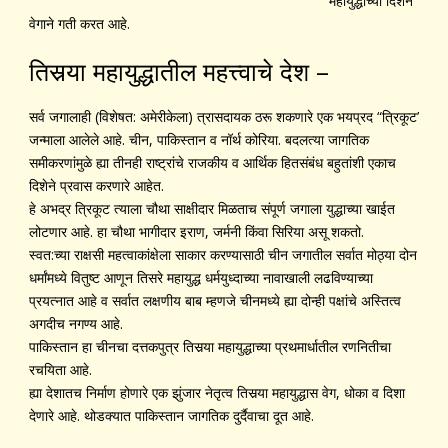
महायुद्धाच्या दिशेने
वेगाने गती करत आहे.
तिसर्‍या महायुद्धातील महत्त्वाचे देश –
सर्व जगालाही (विशेषत: अमेरीकेला) त्रासदायक ठरू शकणारे एक भयप्रद “त्रिकूट’
जन्माला आलेले आहे. चीन, पाकिस्तान व नॉर्थ कोरिया. बदलत्या जागतिक
समीकरणांमुळे ह्या तीनही राष्ट्रांचे राजकीय व आर्थिक हितसंबंध बहुतांशी एकाच
दिशेने प्रवास करणारे आहेत.
हे अभद्र त्रिकूट त्याला चौथा साक्षीदार मिळताच संपूर्ण जगाला युद्धाच्या खाईत
लोटणार आहे. हा चौथा भागीदार इराण, जर्मनी किंवा सिरिया असू शकतो.
स्वत:च्या राक्षसी महत्वाकांक्षेला साकार करण्यासाठी चीन जगातील सर्वात मोठ्या दोन
धर्मांमध्ये वितुष्ट आणून तिसरे महायुद्ध धर्मयुध्दाच्या नावाखाली लढविण्याच्या
प्रयत्नात आहे व सर्वात लक्षणीय बाब म्हणजे चीनमध्ये ह्या दोन्ही पक्षांचे अस्तित्व
अगदीच नगण्य आहे.
पाकिस्तान हा चीनचा दत्तकपुत्र तिसर्‍या महायुद्धाच्या प्रथमार्धातील रणनितीचा
रचयिता आहे.
ह्या देशातच निर्माण होणारे एक झुंजार नेतृत्व तिसर्‍या महायुद्धास वेग, धोका व दिशा
देणारे आहे. थोडक्यात पाकिस्तान जागतिक दुर्दैवाचा दूत आहे.