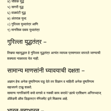
४) जैविक युद्ध
५) सागरी युद्ध
६) वाळवंटी युद्ध
७) अंतराळ युध्द
८) गुरिल्ला युध्दतंत्र आणि
९) मानसिक दबाव युध्दतंत्र
गुरिल्ला युद्धतंत्र –
तिसर्‍या महायुद्धात हे गुरिल्ला युद्धतंत्र अत्यंत व्यापक प्रमाणावर वापरले जाण्याची
शक्यता नाकारता येत नाही.
सामान्य माणसांनी घ्यावयाची दक्षता –
अज्ञान हेच अनेक दुष्परिणाम घडू देते तर विज्ञान व माहिती अनेक दुष्परिणाम
सहजपणे टाळू शकते.
सामान्य नागरिकांनी कसे वागावे व नक्की काय करावे? ह्याचे प्रशिक्षण अनिरुध्दाज्‌
अ‍ॅकॅडमी ऑफ डिझास्टर मॅनेजमेंट द्वारे मिळतच आहे.
भारत-महाभारत –