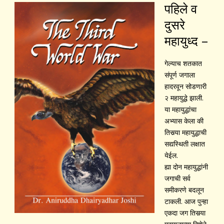
पहिले व
दुसरे
महायुध्द –
गेल्याच शतकात
संपूर्ण जगाला
हादरवून सोडणारी
२ महायुद्धे झाली.
या महायुद्धांचा
अभ्यास केला की
तिसर्‍या महायुद्धाची
सद्यस्थिती लक्षात
येईल.
ह्या दोन महायुद्धांनी
जगाची सर्व
समीकरणे बदलून
टाकली. आज पुन्हा
एकदा जग तिसर्‍या