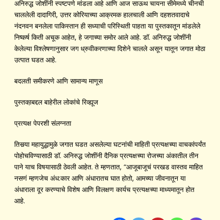
अनिरुद्ध जोशींनी स्पष्टपणे मांडला आहे आणि आज साऊथ चायना सीमेमध्ये चीनची
चाललेली दादागिरी, उत्तर कोरियाच्या आक्रमक हालचाली आणि दहशतवादाचे
नंदनवन बनलेला पाकिस्तान ही सध्याची परिस्थिती पाहता या पुस्तकातून मांडलेले
निष्कर्ष किती अचूक आहेत, हे जगाच्या समोर आले आहे. डॉ. अनिरुद्ध जोशींनी
केलेल्या विश्लेषणानुसार जग ध्रुवीकरणाच्या दिशेने चालले असून यातून जगात मोठा
उत्पात घडत आहे.
बदलती समीकरणे आणि सामान्य माणूस
पुस्तका़बद्दल बाहेरील लोकांचे रिव्ह्यूज
प्रत्यक्ष पेपरशी संलग्नता
तिसर्‍या महायुद्धामुळे जगात घडत असलेल्या घटनांची माहिती प्रत्यक्षच्या वाचकांपर्यंत
पोहोचविण्यासाठी डॉ. अनिरुद्ध जोशींनी दैनिक प्रत्यक्षच्या रोजच्या अंकातील तीन
पाने याच विषयासाठी ठेवली आहेत. ते म्हणतात, “आजूबाजूचं परखड वास्तव माहित
नसणं म्हणजेच अंध:कार आणि अंधारातच घात होतो, आमच्या जीवनातून या
अंधाराला दूर करण्याचे विशेष आणि विलक्षण कार्यच प्रत्यक्षच्या माध्यमातून होत
आहे.