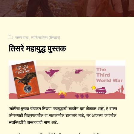
​जरूर वाचा ​
,
त्यांचे साहित्य (लिखाण)
तिसरे महायुद्ध पुस्तक
‘शांतीचा बुरखा पांघरून तिसर्‍या महायुद्धाची डाकीण दार ठोठावत आहे’, हे वाक्य
कोणत्याही चित्रपटातील वा नाटकातील डायलॉग नव्हे, तर आजच्या जगातील
सद्यस्थितीचे वास्तववादी भाष्य आहे.